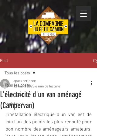
Post
Tous les posts
apaexperience
Tous les posts
12 mars 2023
6 min de lecture
L'électricité d'un van aménagé
Technique
(Campervan)
Législation
L'installation électrique d'un van est de 
loin l'un des points les plus redouté pour 
bon nombre des aménageurs amateurs. 