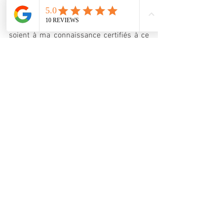
du changer les éléments de mon 
installation pour passer sur des 
éléments certifiés R10.... Et les seuls qui 
soient à ma connaissance certifiés à ce 
jour sont les éléments Victron. Alors 
même si je suis très fan du matériel 
Energie Mobile (cocorico !!!) , ces derniers 
n'ayant pas certifié leur matériel R10, je 
suis pour le moment contraint de 
changer de fournisseur. 
En résumé
En résumé, je donnerai juste l'installation 
électrique type que je réalise pour mes 
vans et que je considère comme 
optimale pour ce gabarit de véhicule 
(Transporter T5 / Renault Trafic / Citroen 